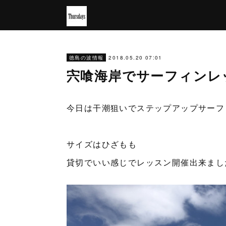
2018.05.20 07:01
徳島の波情報
宍喰海岸でサーフィンレ
今日は干潮狙いでステップアップサーフ
サイズはひざもも
貸切でいい感じでレッスン開催出来まし