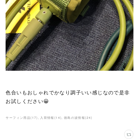
色合いもおしゃれでかなり調子いい感じなので是非
お試しください😀
サーフィン用品
(
17
)
入荷情報
(
14
)
徳島の波情報
(
24
)