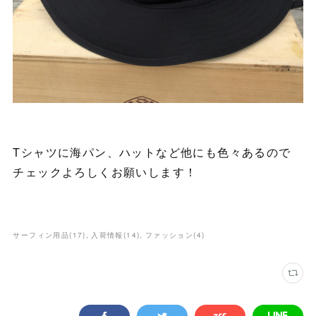
Tシャツに海パン、ハットなど他にも色々あるので
チェックよろしくお願いします！
サーフィン用品
(
17
)
入荷情報
(
14
)
ファッション
(
4
)