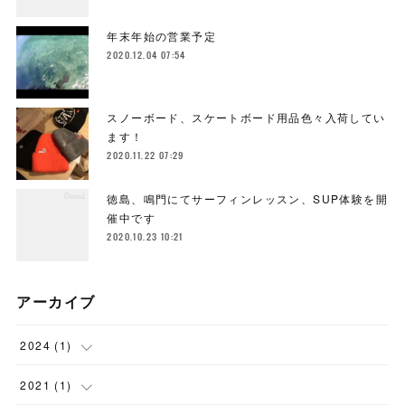
年末年始の営業予定
2020.12.04 07:54
スノーボード、スケートボード用品色々入荷してい
ます！
2020.11.22 07:29
徳島、鳴門にてサーフィンレッスン、SUP体験を開
催中です
2020.10.23 10:21
アーカイブ
2024
(
1
)
(
1
)
2021
(
1
)